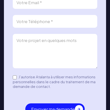
n
d
e
d
e
c
o
n
t
a
c
t
J’autorise Atalanta à utiliser mes informations
–
personnelles dans le cadre du traitement de ma
l
demande de contact.
g
Envoyer ma demande