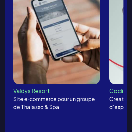
Valdys Resort
Coclico
Site e-commerce pour un groupe
Création
de Thalasso & Spa
d’espace