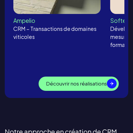
Ampelio
Softec
CRM – Transactions de domaines
Développ
viticoles
mesure p
formatio
Découvrir nos réalisations
Notre approche en création de CRM