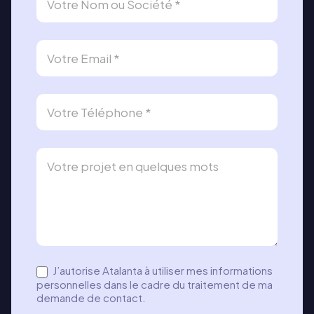
e
m
a
n
d
e
d
e
c
o
n
t
a
c
t
J’autorise Atalanta à utiliser mes informations
–
personnelles dans le cadre du traitement de ma
l
demande de contact.
g