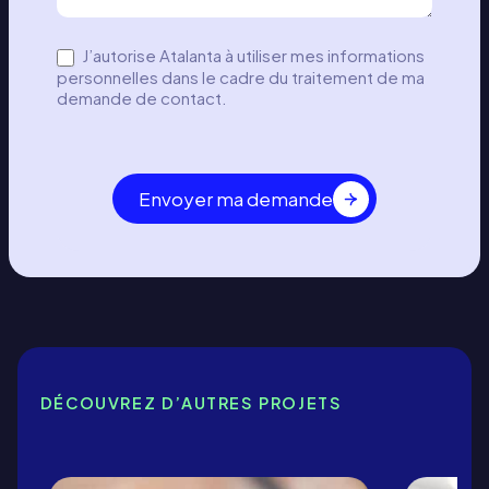
c
t
J’autorise Atalanta à utiliser mes informations
–
personnelles dans le cadre du traitement de ma
l
demande de contact.
g
Envoyer ma demande
DÉCOUVREZ D’AUTRES PROJETS