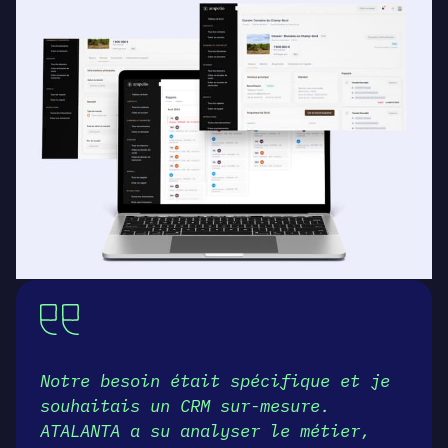
Notre besoin était spécifique et je
souhaitais un CRM sur-mesure.
ATALANTA a su analyser le métier,