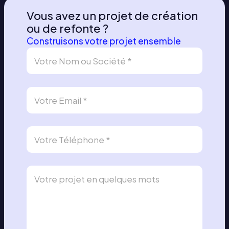
Vous avez un projet de création
ou de refonte ?
Construisons votre projet ensemble
D
e
m
a
n
d
e
d
e
c
o
n
t
a