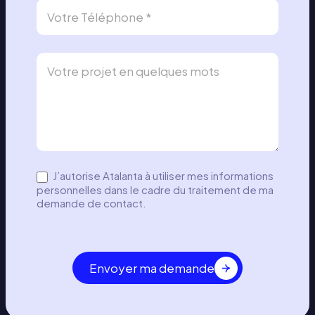
e
d
e
c
o
n
t
a
c
t
J’autorise Atalanta à utiliser mes informations
–
personnelles dans le cadre du traitement de ma
l
demande de contact.
g
Envoyer ma demande