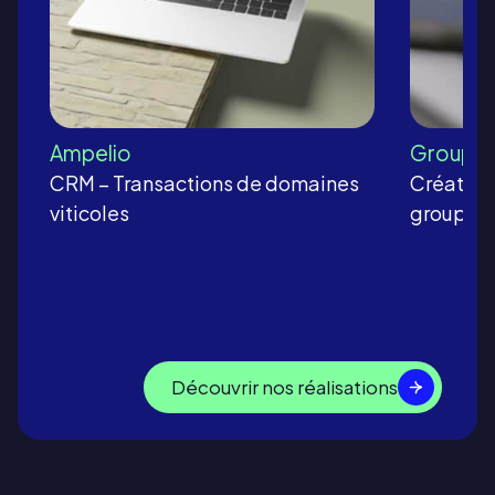
Ampelio
Groupe
CRM – Transactions de domaines
Création 
viticoles
groupe a
Découvrir nos réalisations