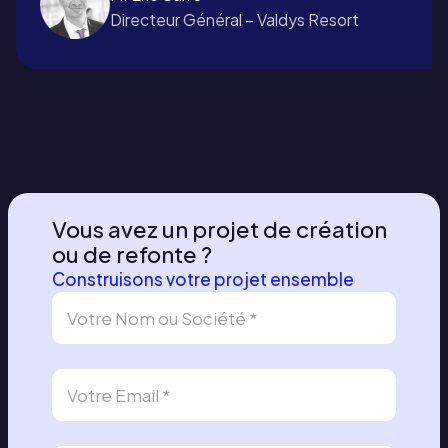
Directeur Général – Valdys Resort
Vous avez un projet de création
ou de refonte ?
Construisons votre projet ensemble
D
e
m
a
n
d